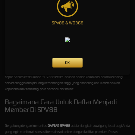
Salah satu alasan utama mengapa banyak pemain beralih ke SPV88 Server Thailand
adalah karena reputasinya terkait tingkat kemenangan atau RTP (Return to Player) yang
lebih kompetitif. Server Thailand sering dianggap memiliki algoritma yang lebih
"bersahabat," sehingga peluang pemain untuk mendapatkan scatter, free spins, hingga
SPV88 & WD368
jackpot maxwin terasa lebih besar dibandingkan server lokal biasa. Hal ini menjadikan
SPV88 sebagai destinasi favorit bagi mereka yang mengincar kemenangan besar dengan
modal yang terukur.
Selain keunggulan pada sistem permainan, SPV88 juga menawarkan berbagai fitur
menarik seperti antarmuka yang responsif dan koleksi permainan dari provider ternama.
OK
Dengan dukungan sistem pembayaran modern seperti transfer bank, e-wallet, hingga QRIS,
proses deposit dan penarikan dana di server internasional ini tetap terasa mudah dan
cepat. Secara keseluruhan, SPV88 Server Thailand adalah kombinasi antara teknologi
server canggih dan peluang kemenangan tinggi yang dirancang untuk memberikan
kepuasan maksimal bagi para pecandu slot online.
Bagaimana Cara Untuk Daftar Menjadi
Member Di SPV88
Bergabung dengan komunitas
DAFTAR SPV88
adalah langkah awal yang tepat bagi Anda
yang ingin menikmati sensasi bermain slot online dengan fasilitas premium. Proses