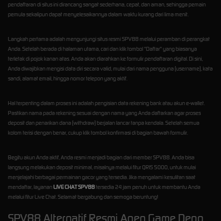
pendaftaran di situs ini dirancang sangat sederhana, cepat, dan aman, sehingga pemain
pemula sekalipun dapat menyelesaikannya dalam waktu kurang dari lima menit.
Langkah pertama adalah mengunjungi situs resmi SPV88 melalui peramban di perangkat
Anda. Setelah berada di halaman utama, cari dan klik tombol "Daftar" yang biasanya
terletak di pojok kanan atas. Anda akan diarahkan ke formulir pendaftaran digital. Di sini,
Anda diwajibkan mengisi data diri secara valid, mulai dari nama pengguna (username), kata
sandi, alamat email, hingga nomor telepon yang aktif.
Hal terpenting dalam proses ini adalah pengisian data rekening bank atau akun e-wallet.
Pastikan nama pada rekening sesuai dengan nama yang Anda daftarkan agar proses
deposit dan penarikan dana (withdraw) berjalan lancar tanpa kendala. Setelah semua
kolom terisi dengan benar, cukup klik tombol konfirmasi di bagian bawah formulir.
Begitu akun Anda aktif, Anda resmi menjadi bagian dari member SPV88. Anda bisa
langsung melakukan deposit minimal, misalnya melalui fitur QRIS 5000, untuk mulai
menjelajahi berbagai permainan gacor yang tersedia. Jika mengalami kesulitan saat
mendaftar, layanan
LIVE CHAT SPV88
tersedia 24 jam penuh untuk membantu Anda
melalui fitur Live Chat. Selamat bergabung dan semoga beruntung!
SPV88 Alternatif Resmi Agen Game Depo