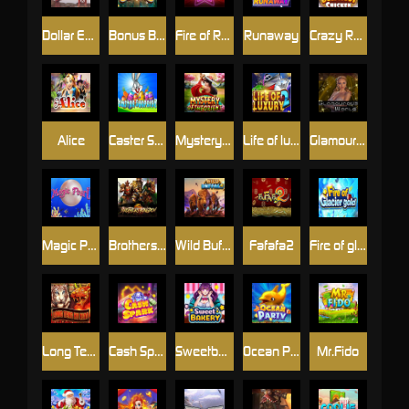
Dollar Eagle
Bonus Bears
Fire of Rue Royale
Runaway
Crazy Restaurant
Alice
Caster Surprise
Mystery Of The Orient
Life of luxury II
Glamourous World
Magic Pearl
Brothers Kingdom
Wild Buffalo
Fafafa2
Fire of glacier gold
Long Teng Hu Xiao
Cash Spark
Sweetbakery
Ocean Party
Mr.Fido