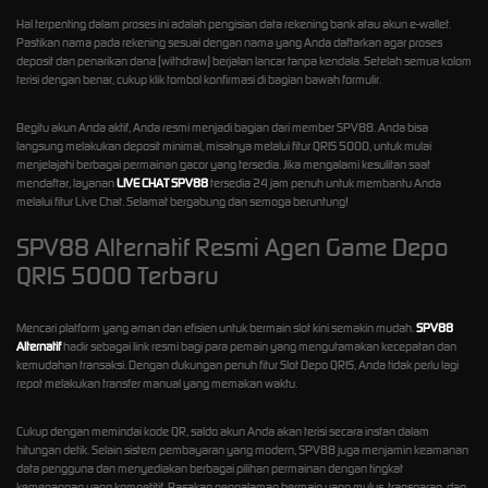
Hal terpenting dalam proses ini adalah pengisian data rekening bank atau akun e-wallet.
Pastikan nama pada rekening sesuai dengan nama yang Anda daftarkan agar proses
deposit dan penarikan dana (withdraw) berjalan lancar tanpa kendala. Setelah semua kolom
terisi dengan benar, cukup klik tombol konfirmasi di bagian bawah formulir.
Begitu akun Anda aktif, Anda resmi menjadi bagian dari member SPV88. Anda bisa
langsung melakukan deposit minimal, misalnya melalui fitur QRIS 5000, untuk mulai
menjelajahi berbagai permainan gacor yang tersedia. Jika mengalami kesulitan saat
mendaftar, layanan
LIVE CHAT SPV88
tersedia 24 jam penuh untuk membantu Anda
melalui fitur Live Chat. Selamat bergabung dan semoga beruntung!
SPV88 Alternatif Resmi Agen Game Depo
QRIS 5000 Terbaru
Mencari platform yang aman dan efisien untuk bermain slot kini semakin mudah.
SPV88
Alternatif
hadir sebagai link resmi bagi para pemain yang mengutamakan kecepatan dan
kemudahan transaksi. Dengan dukungan penuh fitur Slot Depo QRIS, Anda tidak perlu lagi
repot melakukan transfer manual yang memakan waktu.
Cukup dengan memindai kode QR, saldo akun Anda akan terisi secara instan dalam
hitungan detik. Selain sistem pembayaran yang modern, SPV88 juga menjamin keamanan
data pengguna dan menyediakan berbagai pilihan permainan dengan tingkat
kemenangan yang kompetitif. Rasakan pengalaman bermain yang mulus, transparan, dan