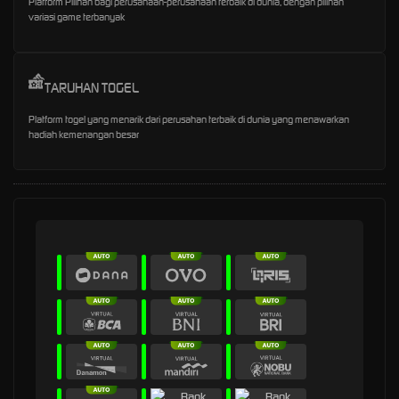
Platform Pilihan bagi perusahaan-perusahaan terbaik di dunia, dengan pilihan
variasi game terbanyak
TARUHAN TOGEL
Platform togel yang menarik dari perusahan terbaik di dunia yang menawarkan
hadiah kemenangan besar