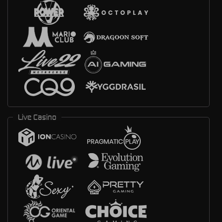
Live Casino