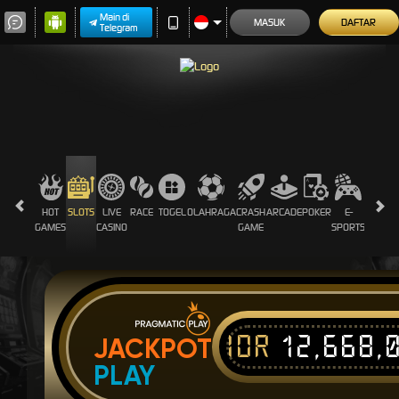
Main di
MASUK
DAFTAR
Telegram
HOT
SLOTS
LIVE
RACE
TOGEL
OLAHRAGA
CRASH
ARCADE
POKER
E-
SABUN
GAMES
CASINO
GAME
SPORTS
AYAM
IDR
12,668,
JACKPOT
PLAY