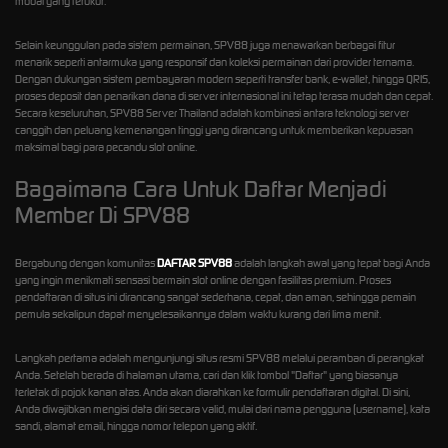
modal yang terukur.
Selain keunggulan pada sistem permainan, SPV88 juga menawarkan berbagai fitur
menarik seperti antarmuka yang responsif dan koleksi permainan dari provider ternama.
Dengan dukungan sistem pembayaran modern seperti transfer bank, e-wallet, hingga QRIS,
proses deposit dan penarikan dana di server internasional ini tetap terasa mudah dan cepat.
Secara keseluruhan, SPV88 Server Thailand adalah kombinasi antara teknologi server
canggih dan peluang kemenangan tinggi yang dirancang untuk memberikan kepuasan
maksimal bagi para pecandu slot online.
Bagaimana Cara Untuk Daftar Menjadi
Member Di SPV88
Bergabung dengan komunitas
DAFTAR SPV88
adalah langkah awal yang tepat bagi Anda
yang ingin menikmati sensasi bermain slot online dengan fasilitas premium. Proses
pendaftaran di situs ini dirancang sangat sederhana, cepat, dan aman, sehingga pemain
pemula sekalipun dapat menyelesaikannya dalam waktu kurang dari lima menit.
Langkah pertama adalah mengunjungi situs resmi SPV88 melalui peramban di perangkat
Anda. Setelah berada di halaman utama, cari dan klik tombol "Daftar" yang biasanya
terletak di pojok kanan atas. Anda akan diarahkan ke formulir pendaftaran digital. Di sini,
Anda diwajibkan mengisi data diri secara valid, mulai dari nama pengguna (username), kata
sandi, alamat email, hingga nomor telepon yang aktif.