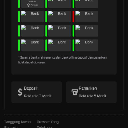
* Selama bank maintenance dan bank offline deposit dan penarikan
tidak dapat diproses
Deposit
Penarikan
Rata-rata 3 Menit
Rata-rata 5 Menit
Tanggung Jawab
Browser Yang
Bermain
Didukung