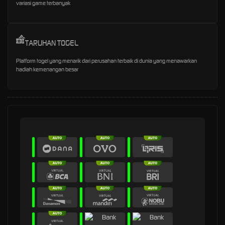
variasi game terbanyak
TARUHAN TOGEL
Platform togel yang menarik dari perusahan terbaik di dunia yang menawarkan
hadiah kemenangan besar