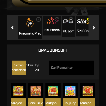
i
i
i
i
i
Facha
Fat Panda
Slot88 x PP
PG Soft
Pragmatic Play
DRAGOONSOFT
Semua
Slots
Top
permainan
20
Mahjong Win
Coin Cat 2
Mahjong Win 2
Toy Pop
Mahjong Win 3