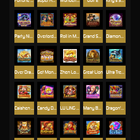
Fortune Twins
Super Hoo Hey How
Wonderful Christmas
Golf 2
King's Sword
Party Night
Overlord & Concubine
Roll in Money
Grand Sheriff
Diamond Mogul
Over Dragon's Gate
Get Money
Zhen Long Ju Bao
Great Lion
Ultra Treasure
Caishen Coming
Candy Dynasty
LU LING QI
Many Beauties
Dragon's Treasure