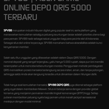
ONLINE DEPO QRIS 5000
TERBARU
SPV88
merupakan industri hiburan digital yang populer saat ini, serta platform yang
menawarkan kemudahan sekaligus peluang keuntungan besar adalah prioritas utama bagi
para pemain. SPV88 hadir sebagai solusi unggulan bagi para pecinta slot di Indonesia.
Sebagai situs slot online terpercaya, SPV88 memahami bahwa aksesibilitas adalah kunci
kenyamanan member.
Salah satu fitur unggulan yang ditawarkan adalah sistem Depo QRIS 5000. Dengan
nominal deposit yang sangat terjangkau, yaitu hanya 5.000 rupiah, siapa pun kini memiliki
kesempatan untuk mencoba keberuntungan mereka. Penggunaan metode pembayaran
QRIS memastikan proses transaksi berlangsung secara instan, aman, dan tanpa potongan,
sehingga saldo Anda akan langsung tersedia untuk dimainkan dalam hitungan detik.
Tidak hanya soal kemudahan transaksi,
SPV88 DEPO QRIS
juga dikenal sebagai platform
yang royal dalam memberikan Maxwin. Situs ini bekerja sama dengan provider global
ternama yang menjamin permainan memiliki tingkat kemenangan (RTP) tinggi. Setiap
putaran memberikan peluang nyata bagi pemain untuk meraih jackpot sensasional
meskipun dengan modal minimal.