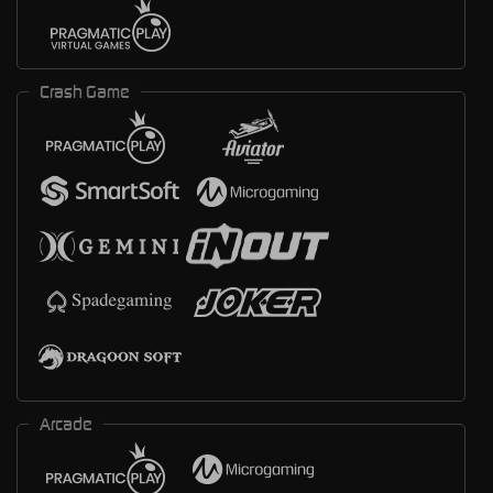
Crash Game
Arcade