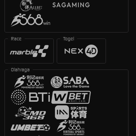
Race
Togel
Olahraga