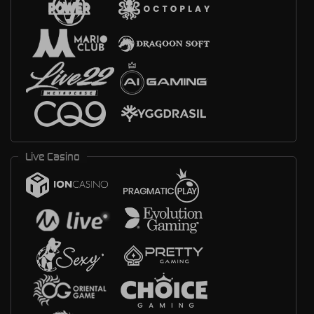
Live Casino