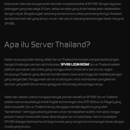
Keamanan data dan kenyamanan bermain menjadi prioritas di SPV88. Dengan layanan
pelanggan yang siap siaga 24 jam, setiap kendala yang Anda hadapi akan diselesaikan
dengan cepat. Bergabunglah sekarang bersama komunitas pemenang lainnya. Rasakan
sensasi bermain slot yang lancar, murah, dan penuh peluang kemenangan besar hanya di
SPV88.
Apa itu Server Thailand?
Dalam dunia perjudian daring, istilah Server Thailand kini tengah menjadi perbincangan
hangat di kalangan pemain slot Indonesia.
SPV88 LOGIN RESMI
Server Thailand adalah
platform permainan slot online yang menggunakan infrastruktur server luar negeri,
khususnya Thailand, yang dikenal memiliki sistem keamanan tinggi dan stabilitas jaringan
yang sangat baik. Penggunaan server ini bertujuan untuk memberikan pengalaman
bermain yang lebih lancar tanpa gangguan teknis bagi para penggunanya.
Salah satu alasan utama mengapa banyak pemain beralih ke SPV88 Server Thailand
adalah karena reputasinya terkait tingkat kemenangan atau RTP (Return to Player) yang
lebih kompetitif. Server Thailand sering dianggap memiliki algoritma yang lebih
"bersahabat," sehingga peluang pemain untuk mendapatkan scatter, free spins, hingga
jackpot maxwin terasa lebih besar dibandingkan server lokal biasa. Hal ini menjadikan
SPV88 sebagai destinasi favorit bagi mereka yang mengincar kemenangan besar dengan
modal yang terukur.