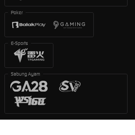
Poker
E-Sports
Sabung Ayam