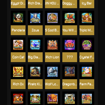
Egypt Oracle
Rich Dragon
JIN HOU YE
Doggy Wealth
Icy Bar
Pandaria
Zeus
5 God Beast
You Will Win
Triple Monkey
Coin Cat
Big Diamond
Rich Lion
777
Crystal Fruits
Rich Ox
Pirate King
Wolf Legend
Dragonburst
Farm Family