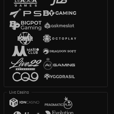
Live Casino