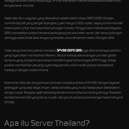
Sebagai situs slot online terpercaya, SPV88 memahami bahwa aksesibilitas adalah kunci
kenyamanan member.
Salah satu fitur unggulan yang ditawarkan adalah sistem Depo QRIS 5000. Dengan
nominal deposit yang sangat terjangkau, yaitu hanya 5.000 rupiah, siapa pun kini memiliki
kesempatan untuk mencoba keberuntungan mereka. Penggunaan metode pembayaran
QRIS memastikan proses transaksi berlangsung secara instan, aman, dan tanpa potongan,
sehingga saldo Anda akan langsung tersedia untuk dimainkan dalam hitungan detik.
Tidak hanya soal kemudahan transaksi,
SPV88 DEPO QRIS
juga dikenal sebagai platform
yang royal dalam memberikan Maxwin. Situs ini bekerja sama dengan provider global
ternama yang menjamin permainan memiliki tingkat kemenangan (RTP) tinggi. Setiap
putaran memberikan peluang nyata bagi pemain untuk meraih jackpot sensasional
meskipun dengan modal minimal.
Keamanan data dan kenyamanan bermain menjadi prioritas di SPV88. Dengan layanan
pelanggan yang siap siaga 24 jam, setiap kendala yang Anda hadapi akan diselesaikan
dengan cepat. Bergabunglah sekarang bersama komunitas pemenang lainnya. Rasakan
sensasi bermain slot yang lancar, murah, dan penuh peluang kemenangan besar hanya di
SPV88.
Apa itu Server Thailand?