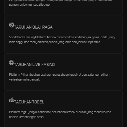
pemain untuk mencapai jackpot
TARUHAN OLAHRAGA
Sportsbook Gaming Platform Terbaik menawarkan lebih banyak game, odds yang
lebih tinggi, dan menyediakan pilihan yang lebih banyak untuk pemain.
TARUHAN LIVE KASINO
Platform Pilihan bagi perusahaan-perusahaan terbaik di dunia, dengan pilihan
variasi game terbanyak
TARUHAN TOGEL
Platform togel yang menarik dari perusahan terbaik di dunia yang menawarkan
hadiah kemenangan besar