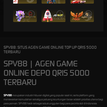
i
i
i
SPV88: SITUS AGEN GAME ONLINE TOP UP QRIS 5000
TERBARU
SPV88 | AGEN GAME
ONLINE DEPO QRIS 5000
TERBARU
SPV88
merupakan industri hiburan digital yang populer saat ini, serta platform yang
menawarkan kemudahan sekaligus peluang keuntungan besar adalah prioritas utama bagi
para pemain. SPV88 hadir sebagai solusi unggulan bagi para pecinta slot di Indonesia.